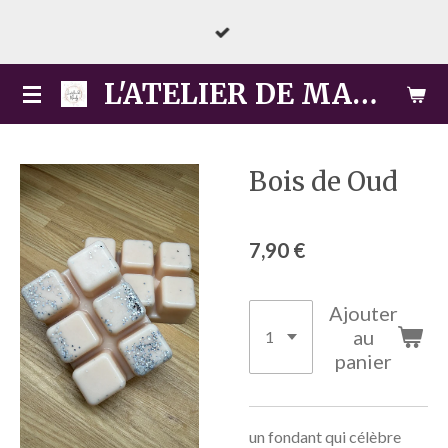
Passer
au
contenu
L'ATELIER DE MARLY
principal
Bois de Oud
7,90 €
Ajouter
au
panier
un fondant qui célèbre