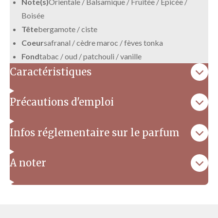
Note(s)
Orientale / Balsamique / Fruitée / Epicée /
Boisée
Tête
bergamote / ciste
Coeur
safranal / cèdre maroc / fèves tonka
Fond
tabac / oud / patchouli / vanille
Caractéristiques
Précautions d'emploi
Infos réglementaire sur le parfum
A noter