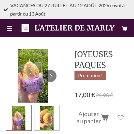
VACANCES DU 27 JUILLET AU 12 AOÛT 2026 envoi à
Passer
partir du 13 Août
au
contenu
L'ATELIER DE MARLY
principal
JOYEUSES
PAQUES
Promotion !
17,00 €
21,90 €
Ajouter
au panier