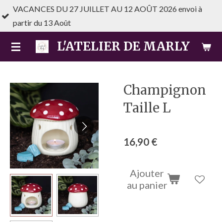
 27 JUILLET AU 12 AOÛT 2026 envoi à
Passer
oût
au
contenu
L'ATELIER DE MARLY
principal
Champignon
Taille L
16,90 €
Ajouter
au panier