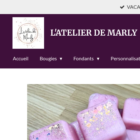
VACAN
Passer
au
contenu
L'ATELIER DE MARLY
principal
Accueil
Bougies
Fondants
Personnalisa