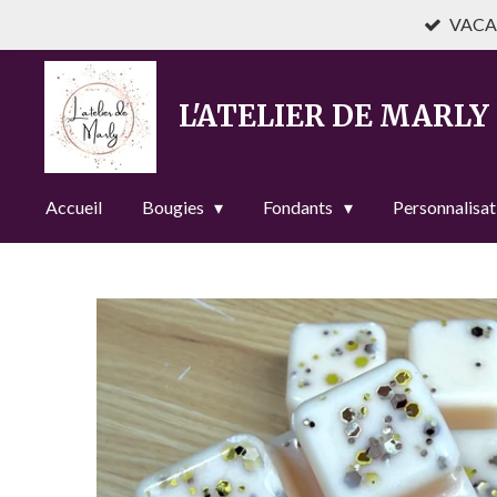
VACAN
Passer
au
contenu
L'ATELIER DE MARLY
principal
Accueil
Bougies
Fondants
Personnalisat