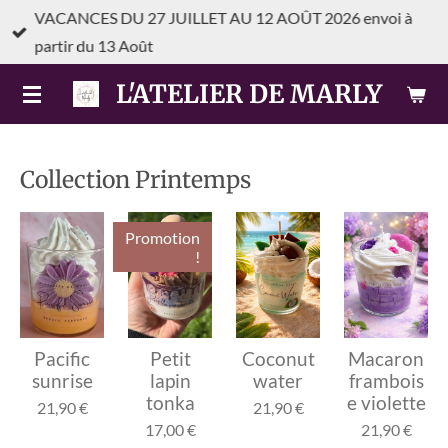
VACANCES DU 27 JUILLET AU 12 AOÛT 2026 envoi à
Passer
partir du 13 Août
au
contenu
L'ATELIER DE MARLY
principal
Collection Printemps
Promotion
!
Pacific
Petit
Coconut
Macaron
sunrise
lapin
water
frambois
tonka
e violette
21,90 €
21,90 €
17,00 €
21,90 €