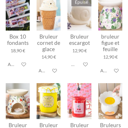
Épuisé
Box 10
Bruleur
Bruleur
bruleur
fondants
cornet de
escargot
figue et
glace
feuille
18,90 €
12,90 €
14,90 €
12,90 €
Ajouter au panier
M'avertir si disponible
Ajouter au panier
Ajouter au pa
Bruleur
Bruleur
Bruleur
Bruleurs